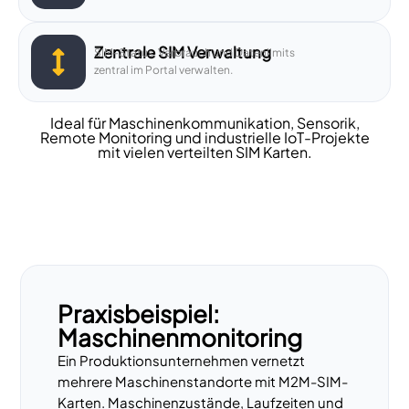
Zentrale SIM Verwaltung
SIM-Status, Verbrauch und Datenlimits
zentral im Portal verwalten.
Ideal für Maschinenkommunikation, Sensorik,
Remote Monitoring und industrielle IoT-Projekte
mit vielen verteilten SIM Karten.
Praxisbeispiel:
Maschinen­monitoring
Ein Produktionsunternehmen vernetzt
mehrere Maschinenstandorte mit M2M-SIM-
Karten. Maschinenzustände, Laufzeiten und