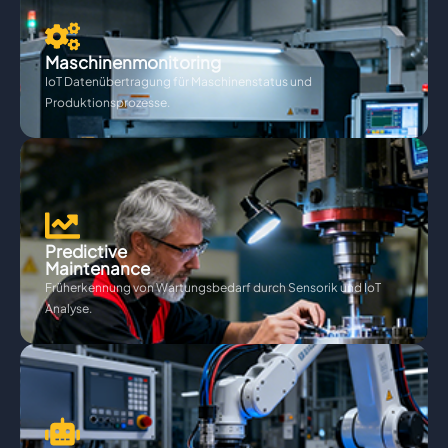
Maschinenmonitoring
IoT Datenübertragung für Maschinenstatus und
Produktionsprozesse.
Predictive
Maintenance
Früherkennung von Wartungsbedarf durch Sensorik und IoT
Analyse.