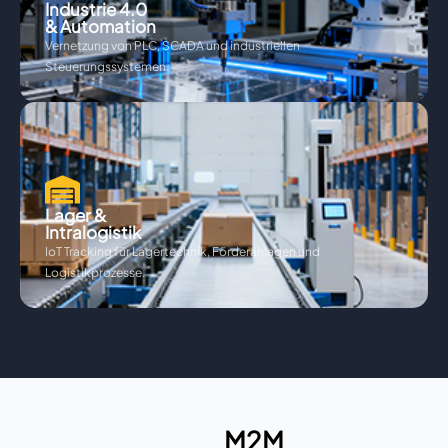
Industrie 4.0
& Automation
Vernetzung von PLC, SCADA und industriellen
Steuerungssystemen.
Lager &
Intralogistik
IoT Tracking für Lagertechnik, Förderanlagen und
Logistikprozesse.
M2M