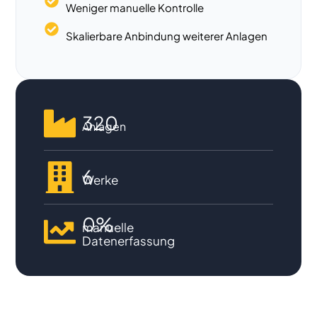
Weniger manuelle Kontrolle
Skalierbare Anbindung weiterer Anlagen
320
Anlagen
6
Werke
0%
manuelle
Datenerfassung