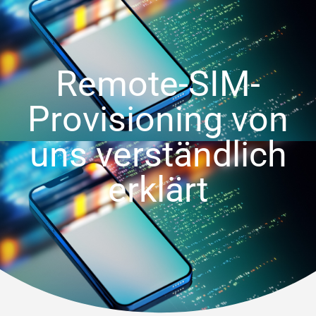
Remote-SIM-
Provisioning von
uns verständlich
erklärt