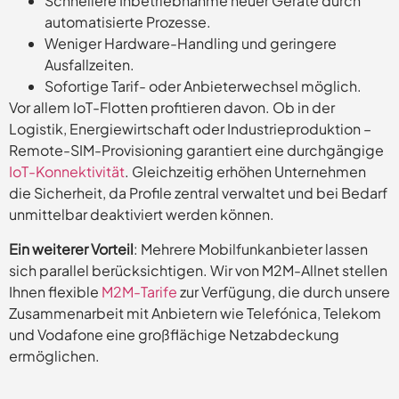
Schnellere Inbetriebnahme neuer Geräte durch
automatisierte Prozesse.
Weniger Hardware-Handling und geringere
Ausfallzeiten.
Sofortige Tarif- oder Anbieterwechsel möglich.
Vor allem IoT-Flotten profitieren davon. Ob in der
Logistik, Energiewirtschaft oder Industrieproduktion –
Remote-SIM-Provisioning garantiert eine durchgängige
IoT-Konnektivität
. Gleichzeitig erhöhen Unternehmen
die Sicherheit, da Profile zentral verwaltet und bei Bedarf
unmittelbar deaktiviert werden können.
Ein weiterer Vorteil
: Mehrere Mobilfunkanbieter lassen
sich parallel berücksichtigen. Wir von M2M-Allnet stellen
Ihnen flexible
M2M-Tarife
zur Verfügung, die durch unsere
Zusammenarbeit mit Anbietern wie Telefónica, Telekom
und Vodafone eine großflächige Netzabdeckung
ermöglichen.