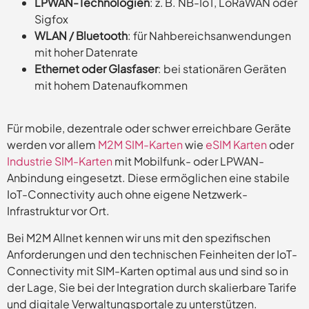
LPWAN-Technologien
: z. B. NB-IoT, LoRaWAN oder
Sigfox
WLAN / Bluetooth
: für Nahbereichsanwendungen
mit hoher Datenrate
Ethernet oder Glasfaser
: bei stationären Geräten
mit hohem Datenaufkommen
Für mobile, dezentrale oder schwer erreichbare Geräte
werden vor allem
M2M SIM-Karten
wie
eSIM Karten
oder
Industrie SIM-Karten
mit Mobilfunk- oder LPWAN-
Anbindung eingesetzt. Diese ermöglichen eine stabile
IoT-Connectivity auch ohne eigene Netzwerk-
Infrastruktur vor Ort.
Bei M2M Allnet kennen wir uns mit den spezifischen
Anforderungen und den technischen Feinheiten der IoT-
Connectivity mit SIM-Karten optimal aus und sind so in
der Lage, Sie bei der Integration durch skalierbare Tarife
und digitale Verwaltungsportale zu unterstützen.